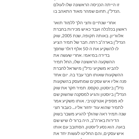
זו הייתה הכניסה הראשונה שלו לעולם
הנדל"ן, תחום שמהר מאוד התאהב בו.
אחרי שנתיים וחצי הלך ללמוד תואר
ראשון בכלכלה ועבד כאיש מכירות בחברת
אלווריון. באותה תקופה, שנת 2005, שוק
הנדל"ן בארה"ב רתח. חבר של תמיר הציע
לו להשקיע את ה-50 אלף דולר שחסך
בדירה במיאמי. אחרי שעשה את
ההשקעה הראשונה שלו, החל תמיר
להביא משקיעי נדל"ן מישראל לחברת
ההשקעות שאותו חבר עבד בה. יום אחד
פנה אליו איש עסקים שמתעסק בהשקעות
נדל"ן ביוסטון, טקסס. תמיר חקר את שוק
הנדל"ן ביוסטון והגיע למסקנה שהשוק שם
לא מספיק אטרקטיבי. אותו משקיע אמר
לתמיר שהוא עוד יחזור אליו... כעבור חצי
שנה תמיר ראה שהולך להגיע משבר בשוק
הדירות בארה"ב, היה ברור לו שיש שם
בועה. הוא נסע ליוסטון, הסתובב עם אותו
איש עסקים, והם החליטו לעשות יחד את