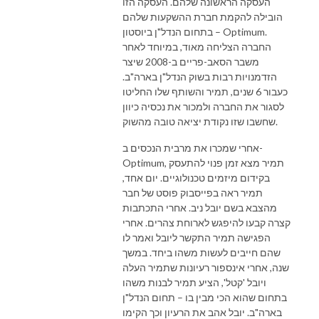
העסקה הראשונה שלהם. העסקה הזו
הובילה להקמת חברת ההשקעות שלהם
בתחום הנדל"ן ביוסטון – Optimum.
החברה הצליחה מאוד, במיוחד לאחר
משבר הסאב-פריים ב-2008 שיצר
הזדמנויות רבות בשוק הנדל"ן בארה"ב.
כעבור 6 שנים, תמיר והשותף שלו החליטו
לסגור את החברה ולמכור את נכסיה כיוון
שחשבו שזו נקודת יציאה טובה מהשוק.
אחרי שמכרו את מרבית הנכסים ב-
Optimum, תמיר מצא זמן פנוי להתעסק
בקידום מיזמים טכנולוגיים. יום אחד,
תמיר ראה בפייסבוק פוסט של חבר
מהצבא בשם יובל ניב. אחרי התכתבות
קצרה קבעו להיפגש לארוחת צהרים. אחרי
הפגישה תמיר התקשר ליובל ואמר לו
שהם חייבים לעשות משהו ביחד. במשך
שנה, אחרי אינספור רעיונות שתמיר העלה
ויובל 'קטל', הציע תמיר לבנות משהו
בתחום שהוא הכי מבין בו – תחום הנדל"ן
בארה"ב. יובל אהב את הרעיון וכך הקימו